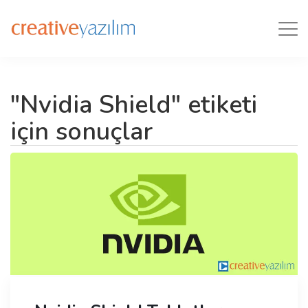
Tog
navi
"Nvidia Shield" etiketi
için sonuçlar